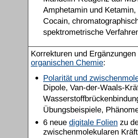
Amphetamin und Ketamin, S
Cocain, chromatographisc
spektrometrische Verfahre
Korrekturen und Ergänzungen 
organischen Chemie
:
Po
l
arität und zwischenmol
Dipole, Van-der-Waals-Kräf
Wasserstoffbrückenbindun
Übungsbeispiele, Phänom
6 neue
digitale Folien
zu d
zwischenmolekularen Kräf