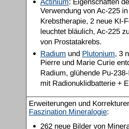
Actinium
: Eigenschaften de
Verwendung von Ac-225 in
Krebstherapie, 2 neue KI-F
leuchtet bläulich, Ac-225 
von Prostatakrebs.
Radium
und
Plutonium
, 3 
Pierre und Marie Curie en
Radium, glühende Pu-238-Ku
mit Radionuklidbatterie + 
Erweiterungen und Korrekturen
Faszination Mineralogie
:
262 neue Bilder von Minera