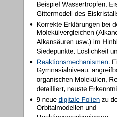
Beispiel Wassertropfen, Eisk
Gittermodell des Eiskristall
Korrekte Erklärungen bei 
Molekülvergleichen (Alkane
Alkansäuren usw.) im Hinbl
Siedepunkte, Löslichkeit u
Reaktionsmech
anismen
: E
Gymnasialniveau, angreifba
organischen Molekülen, Re
detailliert, neuste Erkenntn
9 neue
digitale Folien
zu d
Orbitalmodellen und