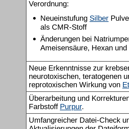
Verordnung:
Neueinstufung
Silber
Pulve
als CMR-Stoff
Änderungen bei Natriumpe
Ameisensäure, Hexan und
Neue Erkenntnisse zur krebse
neurotoxischen, teratogenen u
reprotoxischen Wirkung von
Et
Überarbeitung und Korrekture
Farbstoff
Purpur
.
Umfangreicher Datei-Check u
Aktualisierungen der Dateiform