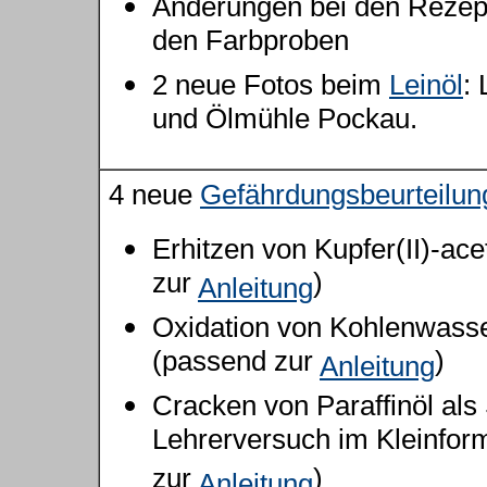
Änderungen bei den Rezep
den Farbproben
2 neue Fotos beim
Leinöl
:
und Ölmühle Pockau.
4 neue
Gefährdungsbeurteilun
Erhitzen von Kupfer(II)-ac
zur
)
Anleitung
Oxidation von Kohlenwasse
(passend zur
)
Anleitung
Cracken von Paraffinöl als
Lehrerversuch im Kleinfor
zur
)
Anleitung