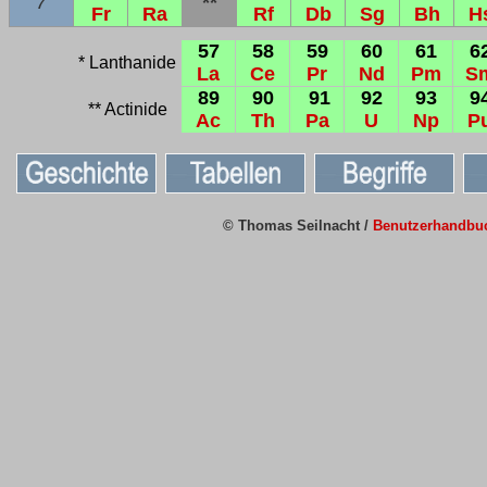
7
**
Fr
Ra
Rf
Db
Sg
Bh
H
57
58
59
60
61
6
* Lanthanide
La
Ce
Pr
Nd
Pm
S
89
90
91
92
93
9
** Actinide
Ac
Th
Pa
U
Np
P
© Thomas Seilnacht /
Benutzerhandbu