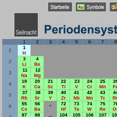
1
2
3
4
5
6
7
8
1
1
H
3
4
2
Li
Be
11
12
3
Na
Mg
19
20
21
22
23
24
25
2
4
K
Ca
Sc
Ti
V
Cr
Mn
F
37
38
39
40
41
42
43
4
5
Rb
Sr
Y
Zr
Nb
Mo
Tc
R
55
56
72
73
74
75
7
6
*
Cs
Ba
Hf
Ta
W
Re
O
87
88
104
105
106
107
10