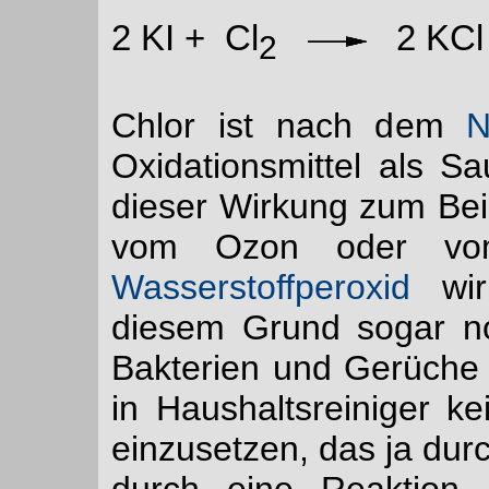
2 KI + Cl
2 KCl
2
Chlor ist nach dem
N
Oxidationsmittel als Sau
dieser Wirkung zum Bei
vom Ozon oder vom 
Wasserstoffperoxid
wirk
diesem Grund sogar n
Bakterien und Gerüche 
in Haushaltsreiniger k
einzusetzen, das ja dur