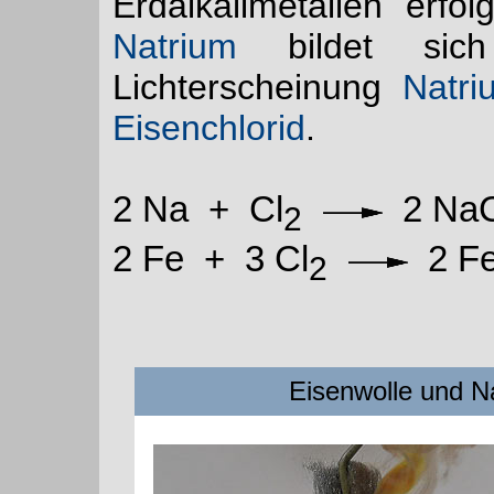
Erdalkalimetallen erfol
Natrium
bildet sich 
Lichterscheinung
Natri
Eisenchlorid
.
2 Na + Cl
2 N
2
2 Fe + 3 Cl
2 Fe
2
Eisenwolle und Na