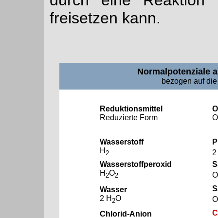
durch eine Reaktion 
freisetzen kann.
Normalpotenziale a
bezogen auf die
Reduktionsmittel
O
Reduzierte Form
O
Wasserstoff
P
H
2
2
Wasserstoffperoxid
S
H
O
O
2
2
S
Wasser
2 H
O
O
2
C
Chlorid
-Anion