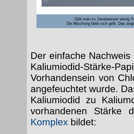
Gibt man zu Javelwasser wenig Sal
Die Mischung färbt sich gelb. Das angef
Der einfache Nachweis v
Kaliumiodid-Stärke-Pa
Vorhandensein von Chlo
angefeuchtet wurde. Das
Kaliumiodid zu Kalium
vorhandenen Stärke d
Komplex
bildet: