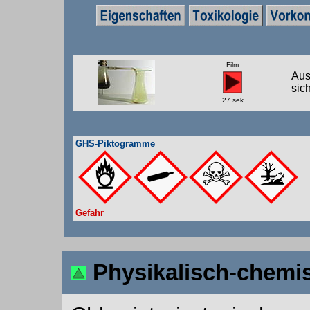
Fil
m
Aus
sic
27 sek
GHS-Piktogramme
Gefahr
Physikalisch-chemi