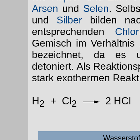
Arsen
und
Selen
. Selb
und
Silber
bilden nac
entsprechenden
Chlor
Gemisch im Verhältnis 
bezeichnet, da es un
detoniert. Als Reaktions
stark exothermen Reak
H
+ Cl
2 HC
2
2
Wasserstoff