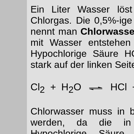
Ein Liter Wasser lös
Chlorgas. Die 0,5%-ig
nennt man
Chlorwasse
mit Wasser entstehe
Hypochlorige Säure 
stark auf der linken Seit
Cl
+ H
O
HCl 
2
2
Chlorwasser muss in 
werden, da die in
Hypochlorige Säure