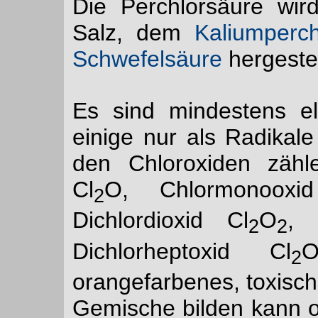
Die Perchlorsäure wir
Salz, dem
Kaliumperch
Schwefelsäure
hergestel
Es sind mindestens el
einige nur als Radikal
den Chloroxiden zähl
Cl
O, Chlormonooxi
2
Dichlordioxid Cl
O
, 
2
2
Dichlorheptoxid Cl
2
orangefarbenes, toxisch
Gemische bilden kann o