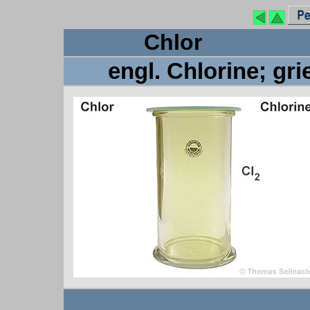
Ch
engl. Chlorine; gri