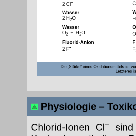
−
C
2 Cl
W
Wasser
2 H
O
H
2
Wasser
O
O
+ H
O
O
2
2
Fluorid-Anion
F
−
2 F
F
Die „Stärke“ eines Oxidationsmittels ist 
Letzteres is
Physiologie – Toxik
−
Chlorid-Ionen Cl
sind 