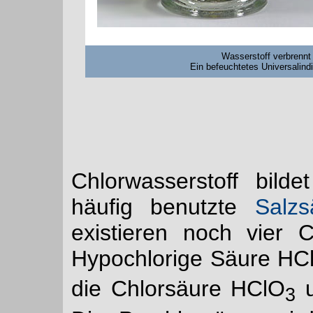
Wasserstoff verbrennt 
Ein befeuchtetes Universalindi
Chlorwasserstoff bil
häufig benutzte
Salzs
existieren noch vier C
Hypochlorige Säure HCl
die Chlorsäure HClO
u
3