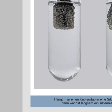
Hängt man einen Kupferstab in eine Silb
dann wächst langsam ein silbernes 