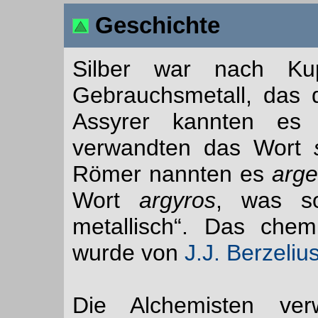
Geschichte
Silber war nach Ku
Gebrauchsmetall, das 
Assyrer kannten e
verwandten das Wort
Römer nannten es
arg
Wort
argyros
, was so
metallisch“. Das ch
wurde von
J.J. Berzeliu
Die Alchemisten ve