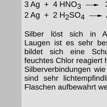
3 Ag + 4 HNO
3
3
2 Ag + 2 H
SO
2
4
Silber löst sich in A
Laugen ist es sehr be
bildet sich eine Schu
feuchtes Chlor reagiert 
Silberverbindungen wi
sind sehr lichtempfin
Flaschen aufbewahrt we