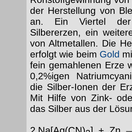
der Herstellung von Ble
an. Ein Viertel d
Silbererzen, ein weite
von Altmetallen. Die He
erfolgt wie beim
Gold
mi
fein gemahlenen Erze w
0,2%igen Natriumcyan
die Silber-Ionen der E
Mit Hilfe von Zink- o
das Silber aus der Lösu
2 Na[Ag(CN)
] + Zn