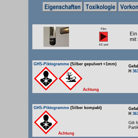
Film
Ein
mit
43 sek
GHS-Piktogramme
(Silber gepulvert <1mm)
Gefa
H
361
Achtung
GHS-Piktogramme
(Silber kompakt)
Gefa
H
361
Gilt 
Part
Achtung