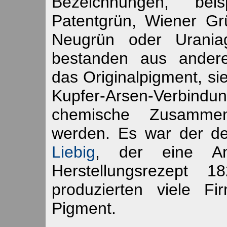
Bezeichnungen, beis
Patentgrün, Wiener Gr
Neugrün oder Uraniag
bestanden aus ander
das Originalpigment, si
Kupfer-Arsen-Verbindu
chemische Zusammen
werden. Es war der d
Liebig
, der eine A
Herstellungsrezept 1
produzierten viele F
Pigment.