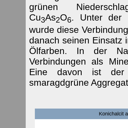
grünen Niederschla
Cu
As
O
. Unter der
3
2
6
wurde diese Verbindung
danach seinen Einsatz 
Ölfarben. In der Na
Verbindungen als Miner
Eine davon ist d
smaragdgrüne Aggregate
Konichalcit a