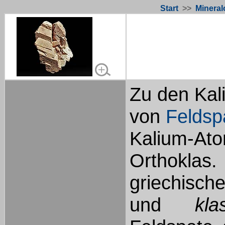
Start
>>
Mineral
Zu den Kal
von
Feldsp
Kalium-A
Orthokla
s.
griechisc
und
kla