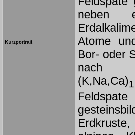
Feldspate 
neben ei
Erdalkali
Atome und
Kurzportrait
Bor- oder 
nach
(K,Na,Ca)
1
Feldspate
gesteins
Erdkruste