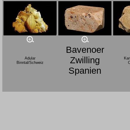
Bavenoer
Zwilling
Adular
Kar
Binntal/Schweiz
C
Spanien