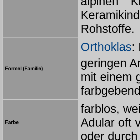
alpinen K
Keramiki
Rohstoffe.
Orthoklas
:
geringen A
Formel (Familie)
mit einem g
farbgebend
farblos, wei
Adular oft
Farbe
oder durch