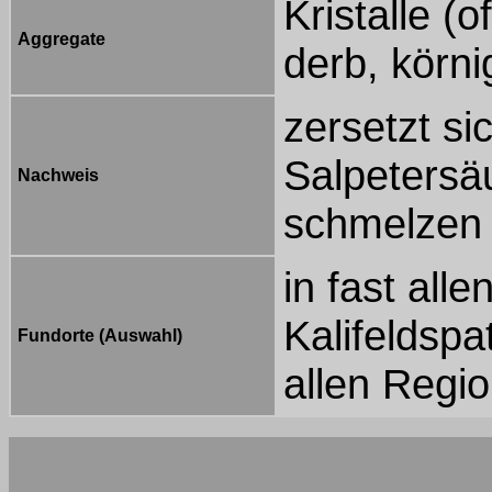
Kristalle (o
Aggregate
derb, körni
zersetzt si
Salpetersä
Nachweis
schmelzen 
in fast all
Kalifeldspa
Fundorte (Auswahl)
allen Regi