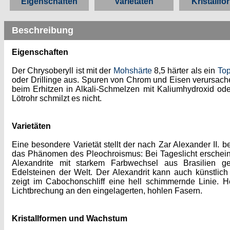
Eigenschaften
Varietäten
Kristallf
Beschreibung
Eigenschaften
Der Chrysoberyll ist mit der
Mohshärte
8,5 härter als ein
To
oder Drillinge aus. Spuren von Chrom und Eisen verursache
beim Erhitzen in Alkali-Schmelzen mit Kaliumhydroxid ode
Lötrohr schmilzt es nicht.
Varietäten
Eine besondere Varietät stellt der nach Zar Alexander II. 
das Phänomen des Pleochroismus: Bei Tageslicht erscheint de
Alexandrite mit starkem Farbwechsel aus Brasilien g
Edelsteinen der Welt. Der Alexandrit kann auch künstlich
zeigt im Cabochonschliff eine hell schimmernde Linie. 
Lichtbrechung an den eingelagerten, hohlen Fasern.
Kristallformen und Wachstum