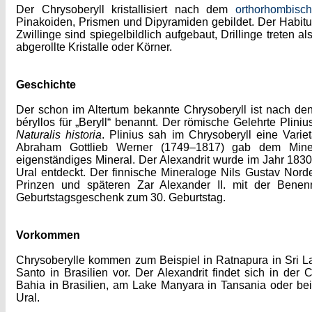
Der Chrysoberyll kristallisiert nach dem
orthorhombisc
Pinakoiden, Prismen und Dipyramiden gebildet. Der Habitus de
Zwillinge sind spiegelbildlich aufgebaut, Drillinge treten a
abgerollte Kristalle oder Körner.
Geschichte
Der schon im Altertum bekannte Chrysoberyll ist nach den
béryllos für „Beryll“ benannt. Der römische Gelehrte Plin
Naturalis historia
. Plinius sah im Chrysoberyll eine Varie
Abraham Gottlieb Werner (1749–1817) gab dem Mine
eigenständiges Mineral. Der Alexandrit wurde im Jahr 18
Ural entdeckt. Der finnische Mineraloge Nils Gustav Nor
Prinzen und späteren Zar Alexander II. mit der Bene
Geburtstagsgeschenk zum 30. Geburtstag.
Vorkommen
Chrysoberylle kommen zum Beispiel in Ratnapura in Sri L
Santo in Brasilien vor. Der Alexandrit findet sich in de
Bahia in Brasilien, am Lake Manyara in Tansania oder b
Ural.