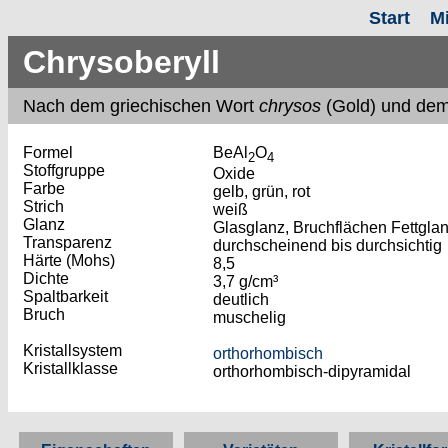
Start
M
Chrysoberyll
Nach dem griechischen Wort
chrysos
(Gold) und dem 
Formel
BeAl
O
2
4
Stoffgruppe
Oxide
Farbe
gelb, grün, rot
Strich
weiß
Glanz
Glasglanz, Bruchflächen Fettgla
Transparenz
durchscheinend bis durchsichtig
Härte (Mohs)
8,5
Dichte
3,7 g/cm³
Spaltbarkeit
deutlich
Bruch
muschelig
Kristallsystem
orthorhombisch
Kristallklasse
orthorhombisch-dipyramidal